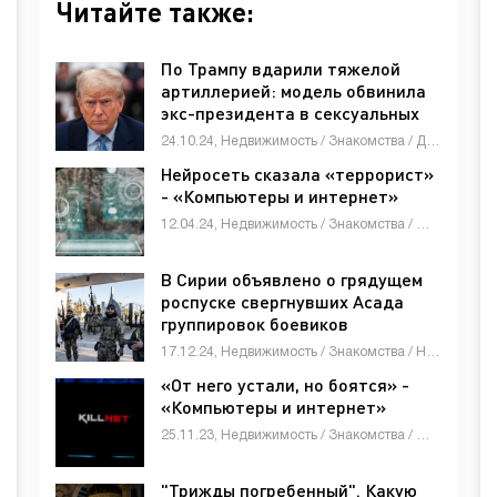
Читайте также:
По Трампу вдарили тяжелой
артиллерией: модель обвинила
экс-президента в сексуальных
прикосновениях
24.10.24, Недвижимость / Знакомства / Другие новости / Животные и растения / Товары / Оборудование / Мебель, интерьер, обиход / Строй материалы / Мобильные телефоны / СТАТЬИ
Нейросеть сказала «террорист»
- «Компьютеры и интернет»
12.04.24, Недвижимость / Знакомства / Животные и растения / Бизнес / Другие новости / Работа и образование / Товары / Строй материалы / Новости Интернета / Оборудование / СТАТЬИ / Мебель, интерьер, обиход / Услуги / Электроника и бытовая техника
В Сирии объявлено о грядущем
роспуске свергнувших Асада
группировок боевиков
17.12.24, Недвижимость / Знакомства / Новости Интернета / СТАТЬИ
«От него устали, но боятся» -
«Компьютеры и интернет»
25.11.23, Недвижимость / Знакомства / Животные и растения / Строй материалы / Бизнес / Другие новости / Товары / СТАТЬИ / Новости Интернета / Электроника и бытовая техника
"Трижды погребенный". Какую