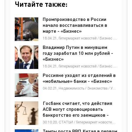
Читайте также:
Промпроизводство в России
начало восстанавливаться в
марте - «Бизнес»
18.04.21, Гипермаркет новостей / Бизнес / Знакомства / Недвижимость / Оборудование / Строй материалы / Товары / Услуги / Другие новости
Владимир Путин в минувшем
году заработал 10 млн рублей -
«Бизнес»
18.04.21, Гипермаркет новостей / Бизнес / Знакомства / Недвижимость / Другие новости
Россияне уходят из отделений в
«мобильные» банки - «Бизнес»
04.02.21, Недвижимость / Знакомства / Услуги / Товары / Бизнес / Новости Интернета / Другие новости / Мобильные телефоны / Строй материалы / Гипермаркет новостей
Госбанк считает, что действия
АСВ могут спровоцировать
банкротство его заемщиков -
«Бизнес»
30.10.20, СТАТЬИ / Гипермаркет новостей / Бизнес / Животные и растения / Знакомства / Недвижимость / Оборудование / Товары / Другие новости
Темпы роста ВВП Китая в первом