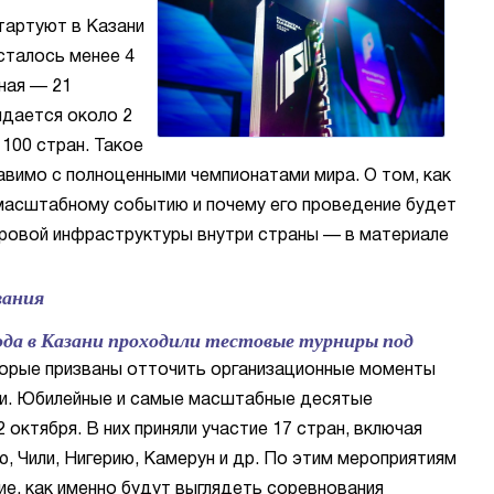
тартуют в Казани
сталось менее 4
ная — 21
идается около 2
 100 стран. Такое
авимо с полноценными чемпионатами мира. О том, как
масштабному событию и почему его проведение будет
ровой инфраструктуры внутри страны — в материале
вания
ода в Казани проходили тестовые турниры под
орые призваны отточить организационные моменты
ми. Юбилейные и самые масштабные десятые
октября. В них приняли участие 17 стран, включая
ю, Чили, Нигерию, Камерун и др. По этим мероприятиям
е, как именно будут выглядеть соревнования