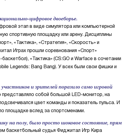
ионально-цифровое двоеборье.
фровой этап в виде симулятора или компьютерной
ьную спортивную площадку или арену. Дисциплины
орт», «Тактика», «Стратегия», «Скорость» и
житал Играх прошли соревнования «Спорт»
аскетбол), «Тактика» (CS:GO и Warface в сочетании
obile Legends: Bang Bang). У всех были свои фишки и
участников и зрителей поразило само игровой
о представляло собой большой LED-монитор, на
одсвечивался цвет команды и показатель пульса. И
по площадке вслед за спортсменами.
фику на полу, было просто шоковое состояние, прям
ием баскетбольный судья Фиджитал Игр Кира