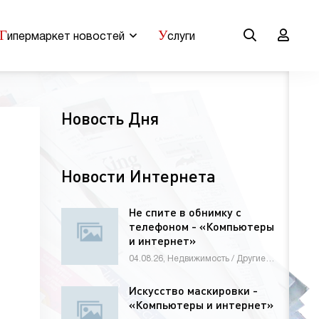
Г
У
ипермаркет новостей
слуги
Новость Дня
Новости Интернета
Не спите в обнимку с
телефоном - «Компьютеры
и интернет»
04.08.26, Недвижимость / Другие новости / Знакомства / Мебель, интерьер, обиход / Оборудование / Животные и растения / Строй материалы / Новости Интернета / Товары / Бизнес / Работа и образование / Электроника и бытовая техника
Искусство маскировки -
«Компьютеры и интернет»