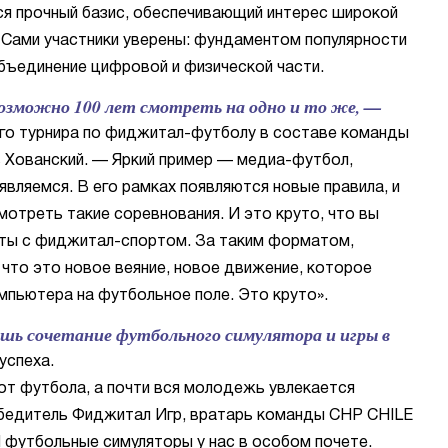
я прочный базис, обеспечивающий интерес широкой
 Сами участники уверены: фундаментом популярности
бъединение цифровой и физической части.
озможно 100 лет смотреть на одно и то же, —
го турнира по фиджитал-футболу в составе команды
в Хованский. — Яркий пример — медиа-футбол,
вляемся. В его рамках появляются новые правила, и
отреть такие соревнования. И это круто, что вы
нты с фиджитал-спортом. За таким форматом,
что это новое веяние, новое движение, которое
мпьютера на футбольное поле. Это круто».
шь сочетание футбольного симулятора и игры в
успеха.
а от футбола, а почти вся молодежь увлекается
бедитель Фиджитал Игр, вратарь команды CHP CHILE
 футбольные симуляторы у нас в особом почете.