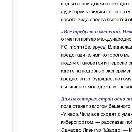
под которой должен находитьс
аудитории к фиджитал-спорту.
нового вида спорта является о
«Все требует изменений. Нев
отметил призер международно
FC Inform (Беларусь) Владисла
представителями которого мы я
людям становится интересно см
идете на подобные экспериме
предполагаю, будущее, потому 
вытягивает молодежь из-за ко
Для некоторых стран одно ли
поле станет залогом бешеного 
«У нас в Чили все сходят с ум
киберспортом, — рассказал по
Эдуардо Лиентур Гайардо. — И