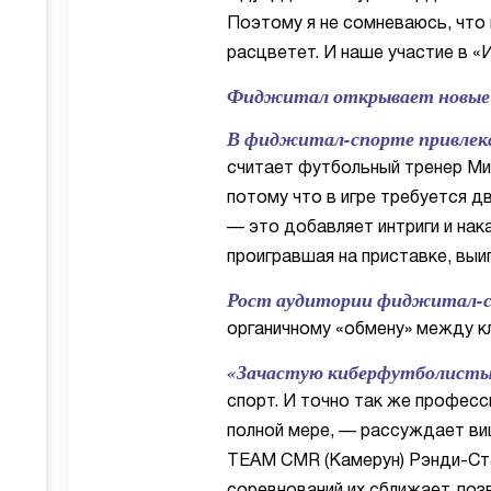
Поэтому я не сомневаюсь, что
расцветет. И наше участие в «
Фиджитал открывает новые
В фиджитал-спорте привлека
считает футбольный тренер Ми
потому что в игре требуется дв
— это добавляет интриги и нака
проигравшая на приставке, выи
Рост аудитории фиджитал-сп
органичному «обмену» между к
«Зачастую киберфутболисты 
спорт. И точно так же профес
полной мере, — рассуждает ви
TEAM CMR (Камерун) Рэнди-Ст