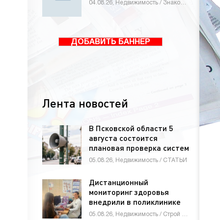
04.08.26, Недвижимость / Знакомства / Животные и растения / Другие новости / Мебель, интерьер, обиход / Работа и образование / Новости Интернета / Бизнес / Оборудование / Электроника и бытовая техника
ДОБАВИТЬ БАННЕР
Лента новостей
В Псковской области 5
августа состоится
плановая проверка систем
оповещения населения
05.08.26, Недвижимость / СТАТЬИ
Дистанционный
мониторинг здоровья
внедрили в поликлинике
Петрозаводска
05.08.26, Недвижимость / Строй материалы / Оборудование / СТАТЬИ