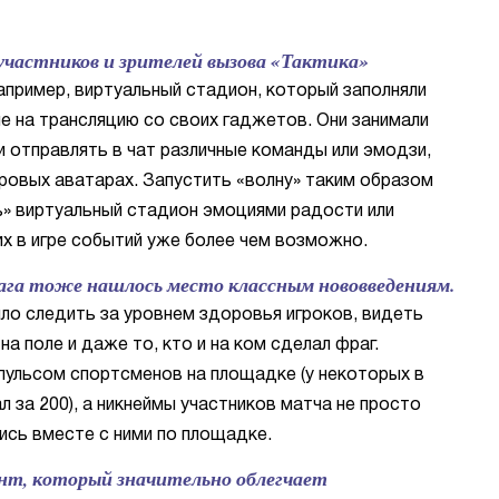
участников и зрителей вызова «Тактика»
Например, виртуальный стадион, который заполняли
е на трансляцию со своих гаджетов. Они занимали
и отправлять в чат различные команды или эмодзи,
ровых аватарах. Запустить «волну» таким образом
ь» виртуальный стадион эмоциями радости или
х в игре событий уже более чем возможно.
тага тоже нашлось место классным нововведениям.
ло следить за уровнем здоровья игроков, видеть
а поле и даже то, кто и на ком сделал фраг.
пульсом спортсменов на площадке (у некоторых в
 за 200), а никнеймы участников матча не просто
ись вместе с ними по площадке.
т, который значительно облегчает