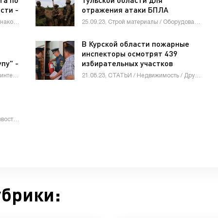
сти -
отражения атаки БПЛА
24.09.23, Гипермаркет новостей / Знакомства / Работа и образование / Строй материалы
25.09.23, Строй материалы / Оборудование / Недвижимость / СТАТЬИ
В Курской области пожарные
инспекторы осмотрят 439
пу" -
избирательных участков
а»
04.10.23, Недвижимость / Мебель, интерьер, обиход / Знакомства / Оборудование / Другие новости / Животные и растения / Бизнес / СТАТЬИ / Товары / Гипермаркет новостей / Строй материалы
21.08.23, СТАТЬИ / Недвижимость / Другие новости
12.03.21, СТАТЬИ / Гипермаркет новостей / Новости Интернета / Бизнес / Животные и растения / Знакомства / Мебель, интерьер, обиход / Недвижимость / Работа и образование / Строй материалы / Товары
убрики: