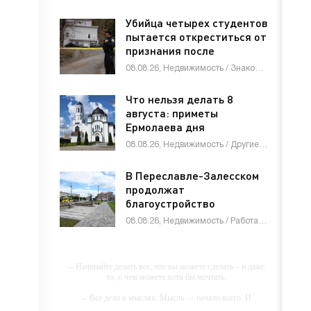
Убийца четырех студентов
пытается откреститься от
признания после
приговора
08.08.26, Недвижимость / Знакомства / Товары / Другие новости / СТАТЬИ
Что нельзя делать 8
августа: приметы
Ермолаева дня
08.08.26, Недвижимость / Другие новости / СТАТЬИ
В Переславле-Залесском
продолжат
благоустройство
пешеходного центра
08.08.26, Недвижимость / Работа и образование / Другие новости / Товары / Услуги / Знакомства / СТАТЬИ
-- Начинайте делать все, что вы можете сделать – и даже
то, о чем можете хотя бы мечтать.
-- Все дело в мыслях. Мысль — начало всего. И
мыслями можно управлять. И поэтому главное дело