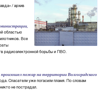
авда» / архив
дминистрации,
ой областью
илотников. Все
араты
тв радиоэлектронной борьбы и ПВО.
А произошел пожар на территории Волгоградского
а. Спасатели уже погасили пламя. По словам
никто не пострадал.