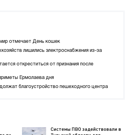
а мир отмечает День кошек
охозяйств лишились электроснабжения из-за
тается откреститься от признания после
 приметы Ермолаева дня
должат благоустройство пешеходного центра
Системы ПВО задействовали в
та по
Тульской области для