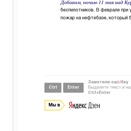
Добавим, ночью 11 мая над Ку
беспилотников. В феврале при
пожар на нефтебазе, который 
Заметили ош
Ы
бку
Ctrl
Enter
Выделите текст и н
Ctrl+Enter
Мы в