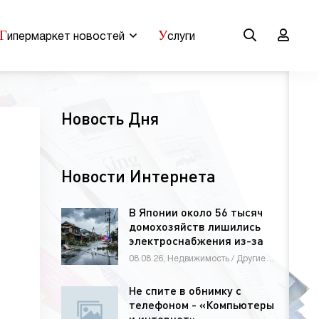
Г
У
ипермаркет новостей
слуги
Новость Дня
Новости Интернета
В Японии около 56 тысяч
домохозяйств лишились
электроснабжения из-за
тайфуна
08.08.26, Недвижимость / Другие новости / Строй материалы / Новости Интернета / СТАТЬИ
Не спите в обнимку с
телефоном - «Компьютеры
и интернет»