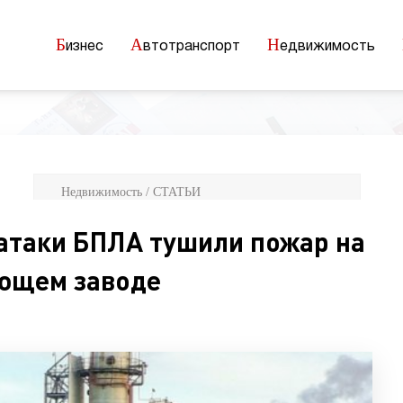
Б
А
Н
изнес
втотранспорт
едвижимость
Недвижимость / СТАТЬИ
атаки БПЛА тушили пожар на
ющем заводе