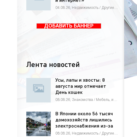
04.08.26, Недвижимость / Другие новости / Знакомства / Мебель, интерьер, обиход / Оборудование / Животные и растения / Строй материалы / Новости Интернета / Товары / Бизнес / Работа и образование / Электроника и бытовая техника
ДОБАВИТЬ БАННЕР
Лента новостей
Усы, лапы и хвосты: 8
августа мир отмечает
День кошек
08.08.26, Знакомства / Мебель, интерьер, обиход / СТАТЬИ
В Японии около 56 тысяч
домохозяйств лишились
электроснабжения из-за
тайфуна
08.08.26, Недвижимость / Другие новости / Строй материалы / Новости Интернета / СТАТЬИ