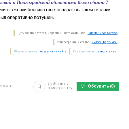
рской и Волгоградской областями было сбито 7
 уничтожении беспилотных аппаратов также возник
был оперативно потушен.
Цитирование статьи, картинки - фото скриншот -
Rambler News Service.
Иллюстрация к статье -
Яндекс. Картинки.
Общие правила
поведения на сайте.
Есть вопросы.
Напишите нам.
Добавить
ажмите
Обсудить
(0)
в мою ленту