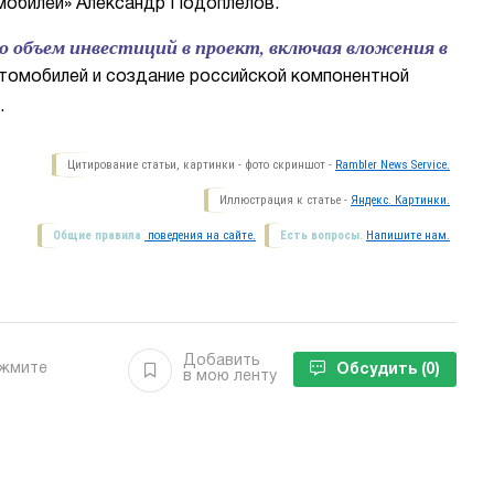
мобилей» Александр Подоплелов.
 объем инвестиций в проект, включая вложения в
томобилей и создание российской компонентной
.
Цитирование статьи, картинки - фото скриншот -
Rambler News Service.
Иллюстрация к статье -
Яндекс. Картинки.
Общие правила
поведения на сайте.
Есть вопросы.
Напишите нам.
Добавить
ажмите
Обсудить
(0)
в мою ленту