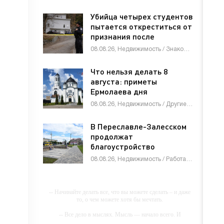
Убийца четырех студентов
пытается откреститься от
признания после
приговора
08.08.26, Недвижимость / Знакомства / Товары / Другие новости / СТАТЬИ
Что нельзя делать 8
августа: приметы
Ермолаева дня
08.08.26, Недвижимость / Другие новости / СТАТЬИ
В Переславле-Залесском
продолжат
благоустройство
пешеходного центра
08.08.26, Недвижимость / Работа и образование / Другие новости / Товары / Услуги / Знакомства / СТАТЬИ
-- Начинайте делать все, что вы можете сделать – и даже
то, о чем можете хотя бы мечтать.
-- Все дело в мыслях. Мысль — начало всего. И
мыслями можно управлять. И поэтому главное дело