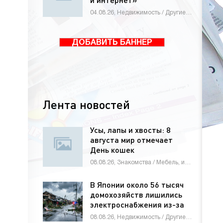
04.08.26, Недвижимость / Другие новости / Знакомства / Мебель, интерьер, обиход / Оборудование / Животные и растения / Строй материалы / Новости Интернета / Товары / Бизнес / Работа и образование / Электроника и бытовая техника
ДОБАВИТЬ БАННЕР
Лента новостей
Усы, лапы и хвосты: 8
августа мир отмечает
День кошек
08.08.26, Знакомства / Мебель, интерьер, обиход / СТАТЬИ
В Японии около 56 тысяч
домохозяйств лишились
электроснабжения из-за
тайфуна
08.08.26, Недвижимость / Другие новости / Строй материалы / Новости Интернета / СТАТЬИ