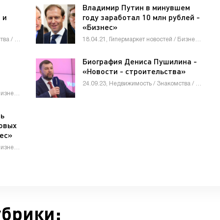
Владимир Путин в минувшем
 и
году заработал 10 млн рублей -
«Бизнес»
14.01.24, Недвижимость / Знакомства / Другие новости / Мебель, интерьер, обиход / Строй материалы / Оборудование / Товары / Электроника и бытовая техника
18.04.21, Гипермаркет новостей / Бизнес / Знакомства / Недвижимость / Другие новости
Биография Дениса Пушилина -
«Новости - строительства»
24.09.23, Недвижимость / Знакомства / Оборудование / Другие новости / Строй материалы / Гипермаркет новостей
30.10.20, Гипермаркет новостей / Бизнес / Животные и растения / Знакомства / Мебель, интерьер, обиход / Недвижимость / Оборудование / Строй материалы / Товары / Услуги / Другие новости
ть
новых
нес»
18.04.21, Гипермаркет новостей / Бизнес / Животные и растения / Знакомства / Мебель, интерьер, обиход / Недвижимость / Работа и образование / Товары
убрики: