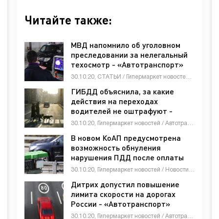
Читайте также:
МВД напомнило об уголовном
преследовании за нелегальный
техосмотр - «Автотранспорт»
30.10.20, СТАТЬИ / Гипермаркет новостей / Автотранспорт / Бизнес / Знакомства / Мебель, интерьер, обиход / Недвижимость / Оборудование / Работа и образование / Строй материалы / Товары / Другие новости
ГИБДД объяснила, за какие
действия на переходах
водителей не оштрафуют -
«Автотранспорт»
30.10.20, Гипермаркет новостей / Автотранспорт / Животные и растения / Знакомства / Недвижимость / Оборудование / Работа и образование / Строй материалы / Товары / Другие новости
В новом КоАП предусмотрена
возможность обнуления
нарушения ПДД после оплаты
штрафа - «Автотранспорт»
30.10.20, Гипермаркет новостей / Новости Интернета / Автотранспорт / Знакомства / Мебель, интерьер, обиход / Недвижимость / Оборудование / Строй материалы / Товары / Другие новости
Дитрих допустил повышение
лимита скорости на дорогах
России - «Автотранспорт»
30.10.20, Гипермаркет новостей / Автотранспорт / Бизнес / Животные и растения / Мебель, интерьер, обиход / Недвижимость / Строй материалы / Товары / Другие новости