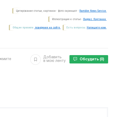
Цитирование статьи, картинки - фото скриншот -
Rambler News Service.
Иллюстрация к статье -
Яндекс. Картинки.
Общие правила
поведения на сайте.
Есть вопросы.
Напишите нам.
Добавить
ажмите
Обсудить
(0)
в мою ленту