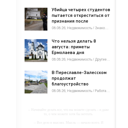
Убийца четырех студентов
пытается откреститься от
признания после
приговора
08.08.26, Недвижимость / Знакомства / Товары / Другие новости / СТАТЬИ
Что нельзя делать 8
августа: приметы
Ермолаева дня
08.08.26, Недвижимость / Другие новости / СТАТЬИ
В Переславле-Залесском
продолжат
благоустройство
пешеходного центра
08.08.26, Недвижимость / Работа и образование / Другие новости / Товары / Услуги / Знакомства / СТАТЬИ
-- Начинайте делать все, что вы можете сделать – и даже
то, о чем можете хотя бы мечтать.
-- Все дело в мыслях. Мысль — начало всего. И
мыслями можно управлять. И поэтому главное дело