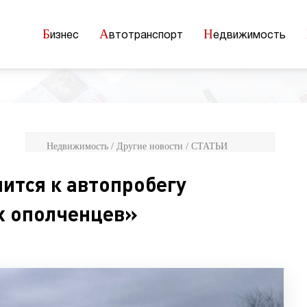
Б
А
Н
изнес
втотранспорт
едвижимость
Недвижимость / Другие новости / СТАТЬИ
ится к автопробегу
х ополченцев»