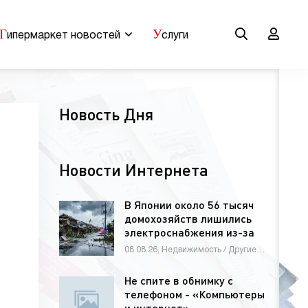
Г
У
ипермаркет новостей
слуги
Новость Дня
Новости Интернета
В Японии около 56 тысяч
домохозяйств лишились
электроснабжения из-за
тайфуна
08.08.26, Недвижимость / Другие новости / Строй материалы / Новости Интернета / СТАТЬИ
Не спите в обнимку с
телефоном - «Компьютеры
и интернет»