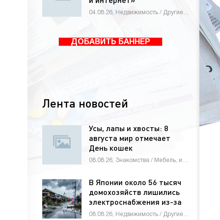
04.08.26, Недвижимость / Другие новости / Знакомства / Мебель, интерьер, обиход / Оборудование / Животные и растения / Строй материалы / Новости Интернета / Товары / Бизнес / Работа и образование / Электроника и бытовая техника
ДОБАВИТЬ БАННЕР
Лента новостей
Усы, лапы и хвосты: 8
августа мир отмечает
День кошек
08.08.26, Знакомства / Мебель, интерьер, обиход / СТАТЬИ
В Японии около 56 тысяч
домохозяйств лишились
электроснабжения из-за
тайфуна
08.08.26, Недвижимость / Другие новости / Строй материалы / Новости Интернета / СТАТЬИ