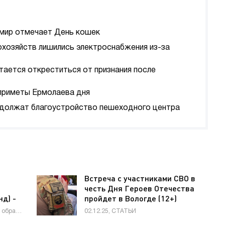
а мир отмечает День кошек
охозяйств лишились электроснабжения из-за
тается откреститься от признания после
 приметы Ермолаева дня
должат благоустройство пешеходного центра
Встреча с участниками СВО в
честь Дня Героев Отечества
д) -
пройдет в Вологде (12+)
а»
04.10.23, Недвижимость / Работа и образование / Товары / Знакомства / Строй материалы / Другие новости / Новости Интернета / Животные и растения / Оборудование / Гипермаркет новостей
02.12.25, СТАТЬИ