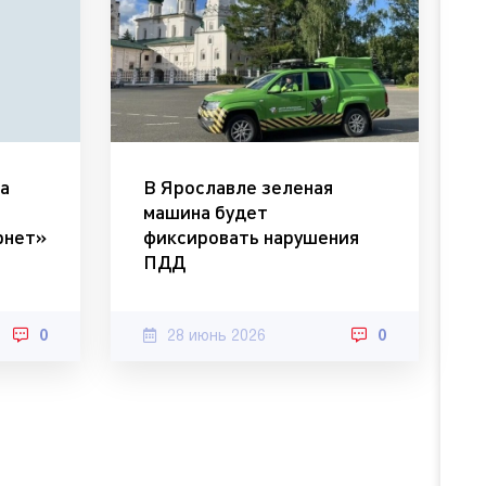
а
В Ярославле зеленая
машина будет
рнет»
фиксировать нарушения
ПДД
0
28 июнь 2026
0