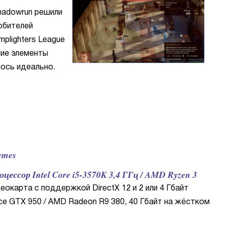
Shadowrun решили
юбителей
plighters League
шие элементы
лось идеально.
emes
ссор Intel Core i5-3570K 3,4 ГГц / AMD Ryzen 3
деокарта с поддержкой DirectX 12 и 2 или 4 Гбайт
ce GTX 950 / AMD Radeon R9 380, 40 Гбайт на жёстком