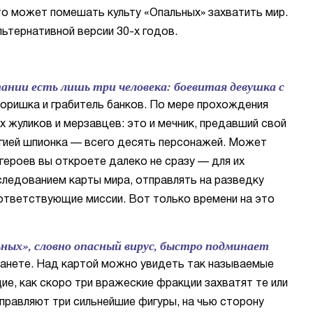
то может помешать культу «Опальных» захватить мир.
ьтернативной версии 30-х годов.
пании есть лишь три человека: боевитая девушка с
оришка и грабитель банков. По мере прохождения
х жуликов и мерзавцев: это и мечник, предавший свой
гией шпионка — всего десять персонажей. Может
 героев вы откроете далеко не сразу — для их
следованием карты мира, отправлять на разведку
оответствующие миссии. Вот только времени на это
ьных», словно опасный вирус, быстро подминает
планете. Над картой можно увидеть так называемые
е, как скоро три вражеские фракции захватят те или
правляют три сильнейшие фигуры, на чью сторону