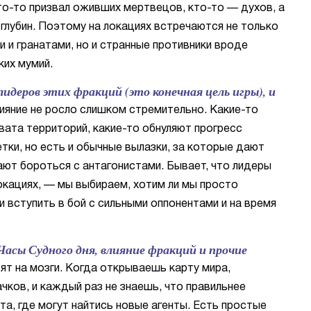
то-то призвал оживших мертвецов, кто-то — духов, а
глубин. Поэтому на локациях встречаются не только
и гранатами, но и странные противники вроде
ких мумий.
идеров этих фракций (это конечная цель игры), и
лияние не росло слишком стремительно. Какие-то
ата территорий, какие-то обнуляют прогресс
ки, но есть и обычные вылазки, за которые дают
гают бороться с антагонистами. Бывает, что лидеры
кациях, — мы выбираем, хотим ли мы просто
и вступить в бой с сильными оппонентами и на время
Часы Судного дня, влияние фракций и прочие
т на мозги. Когда открываешь карту мира,
чков, и каждый раз не знаешь, что правильнее
та, где могут найтись новые агенты. Есть простые