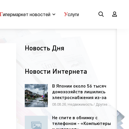
Г
У
ипермаркет новостей
слуги
Новость Дня
Новости Интернета
В Японии около 56 тысяч
домохозяйств лишились
электроснабжения из-за
тайфуна
08.08.26, Недвижимость / Другие новости / Строй материалы / Новости Интернета / СТАТЬИ
Не спите в обнимку с
телефоном - «Компьютеры
и интернет»