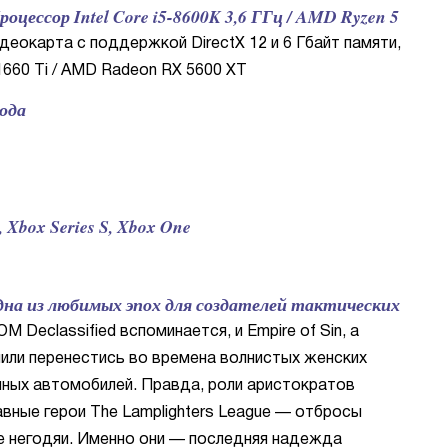
цессор Intel Core i5-8600K 3,6 ГГц / AMD Ryzen 5
идеокарта с поддержкой DirectX 12 и 6 Гбайт памяти,
660 Ti / AMD Radeon RX 5600 XT
года
Xbox Series S, Xbox One
дна из любимых эпох для создателей тактических
OM Declassified вспоминается, и Empire of Sin, а
шили перенестись во времена волнистых женских
чных автомобилей. Правда, роли аристократов
авные герои The Lamplighters League — отбросы
ие негодяи. Именно они — последняя надежда