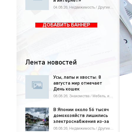
04.08.26, Недвижимость / Другие новости / Знакомства / Мебель, интерьер, обиход / Оборудование / Животные и растения / Строй материалы / Новости Интернета / Товары / Бизнес / Работа и образование / Электроника и бытовая техника
ДОБАВИТЬ БАННЕР
Лента новостей
Усы, лапы и хвосты: 8
августа мир отмечает
День кошек
08.08.26, Знакомства / Мебель, интерьер, обиход / СТАТЬИ
В Японии около 56 тысяч
домохозяйств лишились
электроснабжения из-за
тайфуна
08.08.26, Недвижимость / Другие новости / Строй материалы / Новости Интернета / СТАТЬИ