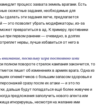
замедлит процесс захвата земель врагами. Есть
ные сюжетные задания, необходимые для
бы сделать эти задания легче, предлагается
ий — это позволит убрать модификаторы, из-за
может превратиться в ад. К примеру, противники
ье при первом ранении — очевидно, в долгих
треплет нервы, лучше избавиться от него в
 внимание, поскольку игра постоянно ими
при полном повороте стрелок кампания закончится, то
меток пишет об изменениях в армиях врага. Одна из
кациях огнемётчиков с большим запасом здоровья и
персонажей сразу после их атаки — и это по
ки, дальше будут попадаться ещё более живучие и
ногда предложения заполучить нового агента или
жища игнорируешь, несмотря на желание ими