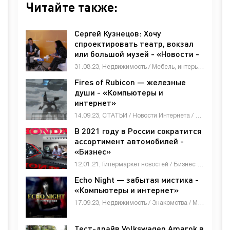
Читайте также:
Сергей Кузнецов: Хочу
спроектировать театр, вокзал
или большой музей - «Новости -
строительства»
31.08.23, Недвижимость / Мебель, интерьер, обиход / Товары / Бизнес / Другие новости / Животные и растения / Музыка, искусство, коллекции / Работа и образование / Знакомства / Строй материалы / Оборудование / Новости Интернета / Мобильные телефоны / Гипермаркет новостей
Fires of Rubicon — железные
души - «Компьютеры и
интернет»
14.09.23, СТАТЬИ / Новости Интернета / Бизнес / Животные и растения / Знакомства / Мебель, интерьер, обиход / Музыка, искусство, коллекции / Недвижимость / Работа и образование / Строй материалы / Товары / Электроника и бытовая техника / Другие новости
В 2021 году в России сократится
ассортимент автомобилей -
«Бизнес»
12.01.21, Гипермаркет новостей / Бизнес / Животные и растения / Знакомства / Недвижимость / Оборудование / Другие новости
Echo Night — забытая мистика -
«Компьютеры и интернет»
17.09.23, Недвижимость / Знакомства / Мебель, интерьер, обиход / Другие новости / Бизнес / Товары / Животные и растения / СТАТЬИ / Оборудование / Новости Интернета / Строй материалы / Электроника и бытовая техника
Тест-драйв Volkswagen Amarok в