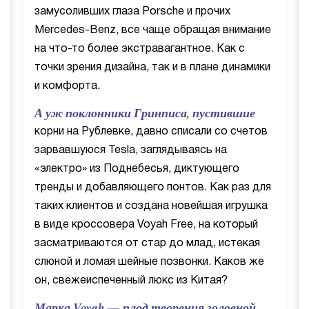
замусоливших глаза Porsche и прочих
Mercedes-Benz, все чаще обращая внимание
на что-то более экстравагантное. Как с
точки зрения дизайна, так и в плане динамики
и комфорта.
А уж поклонники Гринписа, пустившие
корни на Рублевке, давно списали со счетов
зарвавшуюся Tesla, заглядываясь на
«электро» из Поднебесья, диктующего
тренды и добавляющего понтов. Как раз для
таких клиентов и создана новейшая игрушка
в виде кроссовера Voyah Free, на который
засматриваются от стар до млад, истекая
слюной и ломая шейные позвонки. Каков же
он, свежеиспеченный люкс из Китая?
Марка Voyah — плод творения головной