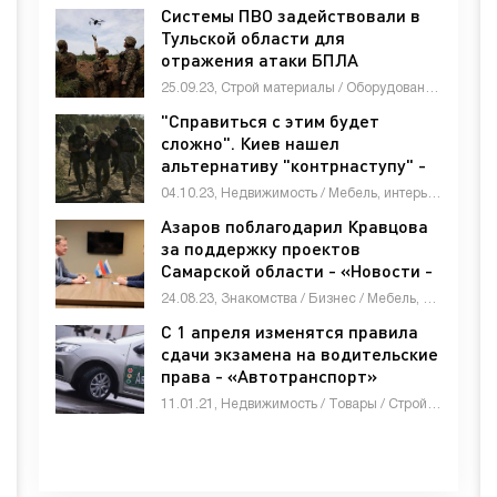
Системы ПВО задействовали в
Тульской области для
отражения атаки БПЛА
25.09.23, Строй материалы / Оборудование / Недвижимость / СТАТЬИ
"Справиться с этим будет
сложно". Киев нашел
альтернативу "контрнаступу" -
«Новости - строительства»
04.10.23, Недвижимость / Мебель, интерьер, обиход / Знакомства / Оборудование / Другие новости / Животные и растения / Бизнес / СТАТЬИ / Товары / Гипермаркет новостей / Строй материалы
Азаров поблагодарил Кравцова
за поддержку проектов
Самарской области - «Новости -
строительства»
24.08.23, Знакомства / Бизнес / Мебель, интерьер, обиход / Недвижимость / Работа и образование / Строй материалы / Товары / Гипермаркет новостей
С 1 апреля изменятся правила
сдачи экзамена на водительские
права - «Автотранспорт»
11.01.21, Недвижимость / Товары / Строй материалы / Другие новости / Оборудование / Животные и растения / Гипермаркет новостей / Автотранспорт