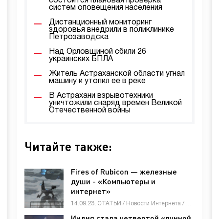
состоится плановая проверка
систем оповещения населения
Дистанционный мониторинг
здоровья внедрили в поликлинике
Петрозаводска
Над Орловщиной сбили 26
украинских БПЛА
Житель Астраханской области угнал
машину и утопил ее в реке
В Астрахани взрывотехники
уничтожили снаряд времен Великой
Отечественной войны
Читайте также:
Fires of Rubicon — железные
души - «Компьютеры и
интернет»
14.09.23, СТАТЬИ / Новости Интернета / Бизнес / Животные и растения / Знакомства / Мебель, интерьер, обиход / Музыка, искусство, коллекции / Недвижимость / Работа и образование / Строй материалы / Товары / Электроника и бытовая техника / Другие новости
Индия стала четвертой «лунной