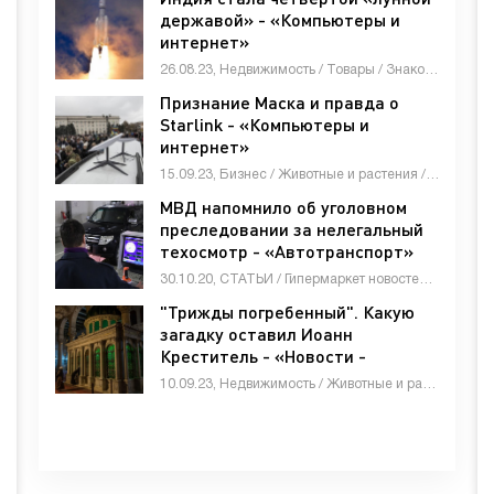
державой» - «Компьютеры и
интернет»
26.08.23, Недвижимость / Товары / Знакомства / Другие новости / Оборудование / Животные и растения / Электроника и бытовая техника
Признание Маска и правда о
Starlink - «Компьютеры и
интернет»
15.09.23, Бизнес / Животные и растения / Знакомства / Недвижимость / Оборудование / Работа и образование / Строй материалы / Товары / Электроника и бытовая техника / Другие новости
МВД напомнило об уголовном
преследовании за нелегальный
техосмотр - «Автотранспорт»
30.10.20, СТАТЬИ / Гипермаркет новостей / Автотранспорт / Бизнес / Знакомства / Мебель, интерьер, обиход / Недвижимость / Оборудование / Работа и образование / Строй материалы / Товары / Другие новости
"Трижды погребенный". Какую
загадку оставил Иоанн
Креститель - «Новости -
строительства»
10.09.23, Недвижимость / Животные и растения / Другие новости / Товары / Оборудование / Строй материалы / Знакомства / Гипермаркет новостей